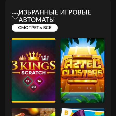
ИЗБРАННЫЕ ИГРОВЫЕ
АВТОМАТЫ
СМОТРЕТЬ ВСЕ