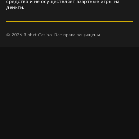
средства и не осуществляет азартные игры на
деньги.
© 2026 Riobet Casino. Все права защищены