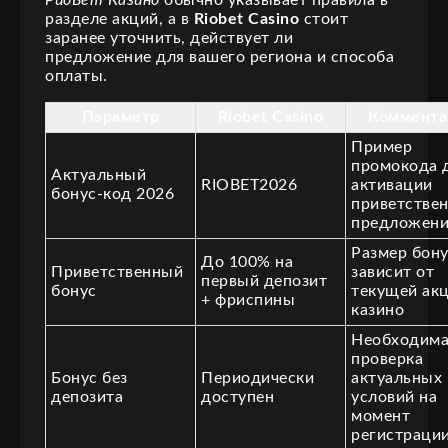
РиоБет Казино
обычно указывает правила в
разделе акций, а в
Riobet Casino
стоит
заранее уточнить, действует ли
предложение для вашего региона и способа
оплаты.
Параметр
Riobet Casino
Коммента
Пример
промокода 
Актуальный
RIOBET2026
активации
бонус-код 2026
приветстве
предложени
Размер бону
До 100% на
Приветственный
зависит от
первый депозит
бонус
текущей ак
+ фриспины
казино
Необходим
проверка
Бонус без
Периодически
актуальных
депозита
доступен
условий на
момент
регистраци