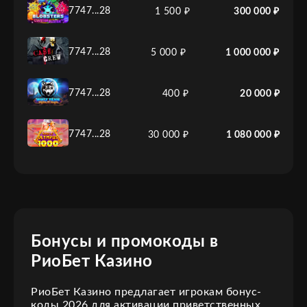
7747...28
1 500 ₽
300 000 ₽
7747...28
5 000 ₽
1 000 000 ₽
7747...28
400 ₽
20 000 ₽
7747...28
30 000 ₽
1 080 000 ₽
Бонусы и промокоды в
РиоБет Казино
РиоБет Казино предлагает игрокам бонус-
коды 2026 для активации приветственных