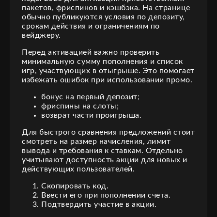
пакетов, фриспинов и кэшбэка. На странице
обычно публикуются условия по депозиту,
срокам действия и ограничениям по
вейджеру.
Перед активацией важно проверить
минимальную сумму пополнения и список
игр, участвующих в отыгрыше. Это помогает
избежать ошибок при использовании промо.
бонус на первый депозит;
фриспины на слоты;
возврат части проигрыша.
Для быстрого сравнения предложений стоит
смотреть на размер начисления, лимит
вывода и требования к ставкам. Отдельно
учитывают доступность акции для новых и
действующих пользователей.
Скопировать код.
Ввести его при пополнении счета.
Подтвердить участие в акции.