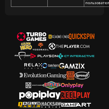
пользовате